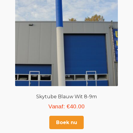
Skytube Blauw Wit 8-9m
Vanaf:
€
40.00
Boek nu