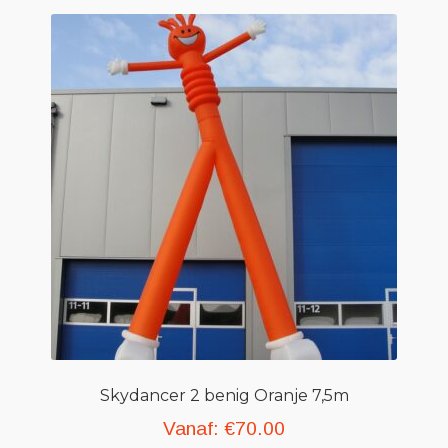
Skydancer 2 benig Oranje 7,5m
Vanaf:
€
70.00