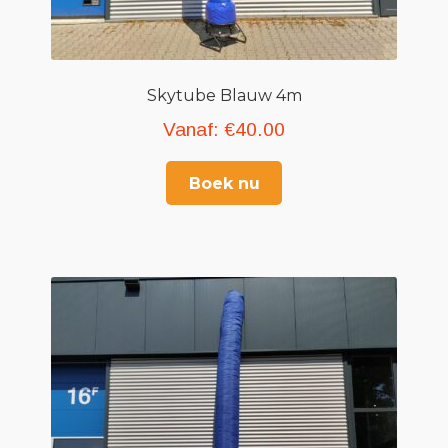
Skytube Blauw 4m
Vanaf:
€
40.00
Boek nu