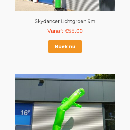
Skydancer Lichtgroen 9m
Vanaf:
€
55.00
Boek nu