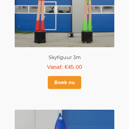
Skyfiguur 3m
Vanaf:
€
45.00
Boek nu