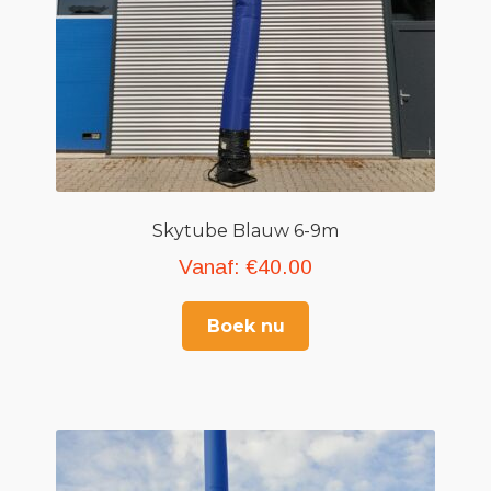
Skytube Blauw 6-9m
Vanaf:
€
40.00
Boek nu