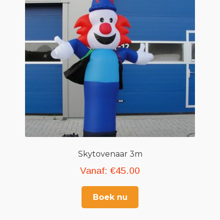
Skytovenaar 3m
Vanaf:
€
45.00
Boek nu