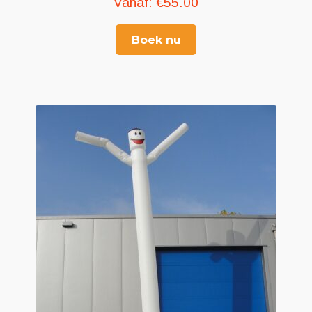
Vanaf:
€
55.00
Boek nu