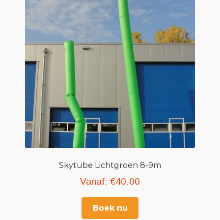
Skytube Lichtgroen 8-9m
Vanaf:
€
40.00
Boek nu