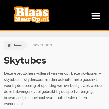
Ga
Ga
door
naar
naar
de
navigatie
inhoud
Verhuur
Home
SKYTUBES
Abraham
Skytubes
Sarah
Deze eyecatchers vallen al van ver op. Deze skyfiguren –
Halve Abraham
skytubes – skydancers zijn dan ook uitermate geschikt
voor bij de opening of opendag van uw bedrijf. Ook worden
Halve Sarah
deze blikvangers veel gebruikt bij de sportvereniging,
bouwmarkt, meubelboulevard, autodealer of een
Feestobjecten indoor
evenement.