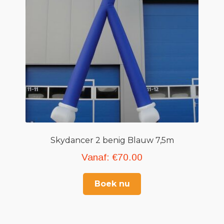
Skydancer 2 benig Blauw 7,5m
Vanaf:
€
70.00
Boek nu