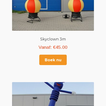
Skyclown 3m
Vanaf:
€
45.00
Boek nu