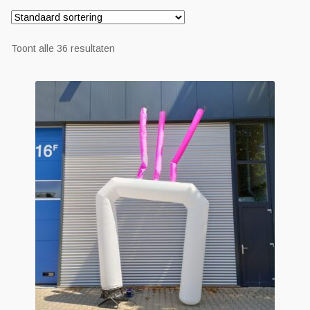
Geboortefiguren
Toont alle 36 resultaten
Opblaasfiguren
Eyecatcher
Skytubes
Feestversiering