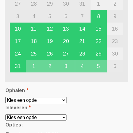
27
28
29
30
31
1
2
3
4
5
6
7
8
9
10
11
12
13
14
15
16
17
18
19
20
21
22
23
24
25
26
27
28
29
30
31
1
2
3
4
5
6
Ophalen
*
Inleveren
*
Opties: