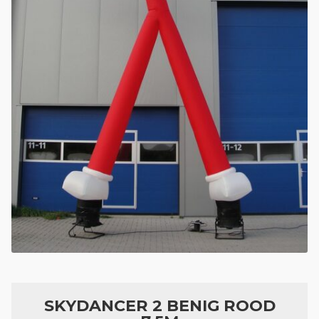
Geboortefiguren
Opblaasfiguren
Eyecatcher
Skytubes
Feestversiering
SKYDANCER 2 BENIG ROOD