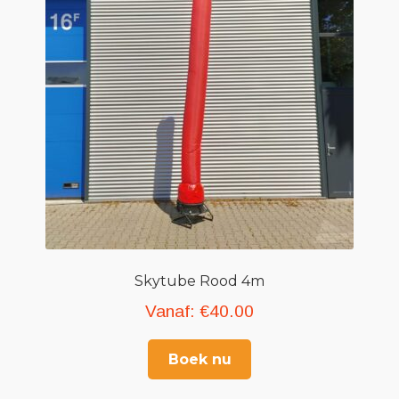
Skytube Rood 4m
Vanaf:
€
40.00
Boek nu