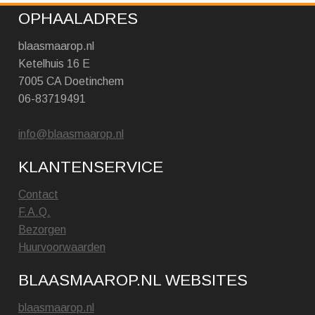
OPHAALADRES
blaasmaarop.nl
Ketelhuis 16 E
7005 CA Doetinchem
06-83719491
info@blaasmaarop.nl
KLANTENSERVICE
Contact
F.A.Q.
Bezorgen
Huurvoorwaarden
BLAASMAAROP.NL WEBSITES
blaasmaarop.nl