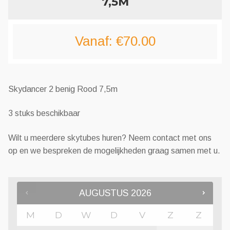
7,5M
Vanaf:
€
70.00
Skydancer 2 benig Rood 7,5m
3 stuks beschikbaar
Wilt u meerdere skytubes huren? Neem contact met ons
op en we bespreken de mogelijkheden graag samen met u.
AUGUSTUS
2026
M
D
W
D
V
Z
Z