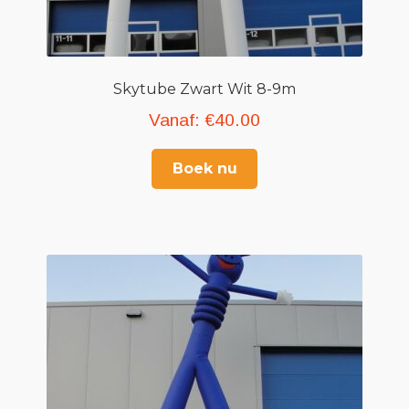
Skytube Zwart Wit 8-9m
Vanaf:
€
40.00
Boek nu