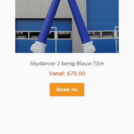
Skydancer 2 benig Blauw 7,5m
Vanaf:
€
70.00
Boek nu