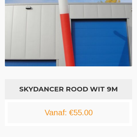
Geboortefiguren
Opblaasfiguren
Eyecatcher
Skytubes
Feestversiering
SKYDANCER ROOD WIT 9M
Vanaf:
€
55.00