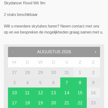
Skydancer Rood Wit 9m
2 stuks beschikbaar
Wilt u meerdere skytubes huren? Neem contact met ons
op en we bespreken de mogelijkheden graag samen met u.
AUGUSTUS
2026
M
D
W
D
V
Z
Z
27
28
29
30
31
1
2
3
4
5
6
7
8
9
10
11
12
13
14
15
16
17
18
19
20
21
22
23