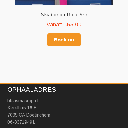
Skydancer Roze 9m
Vanaf:
€
55.00
Boek nu
OPHAALADRES
blaasmaarop.nl
Ketelhuis 16 E
7005 CA Doetinchem
06-83719491