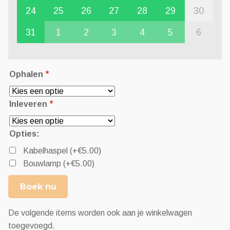
24
25
26
27
28
29
30
31
1
2
3
4
5
6
Ophalen
*
Inleveren
*
Opties:
Kabelhaspel
(+
€
5.00
)
Bouwlamp
(+
€
5.00
)
Boek nu
De volgende items worden ook aan je winkelwagen
toegevoegd.