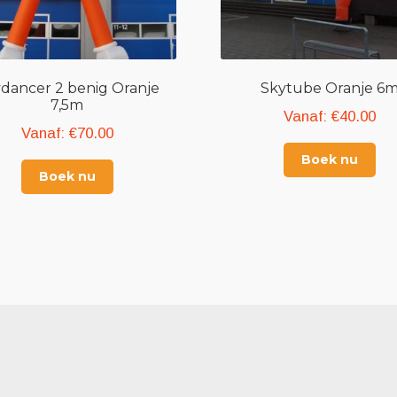
dancer 2 benig Oranje
Skytube Oranje 6
7,5m
Vanaf:
€
40.00
Vanaf:
€
70.00
Boek nu
Boek nu
KLANTENSERVICE
Contact
b