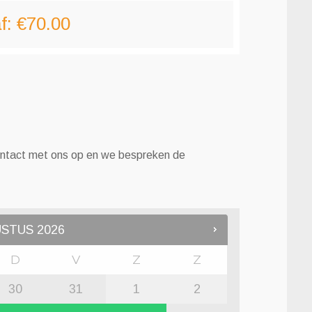
f:
€
70.00
ntact met ons op en we bespreken de
USTUS
2026
D
V
Z
Z
30
31
1
2