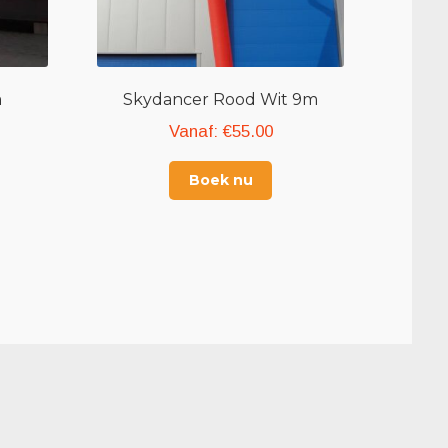
m
Skydancer Rood Wit 9m
Vanaf:
€
55.00
Boek nu
BLAASMAAROP.NL WEBSITES
laasmaarop.nl