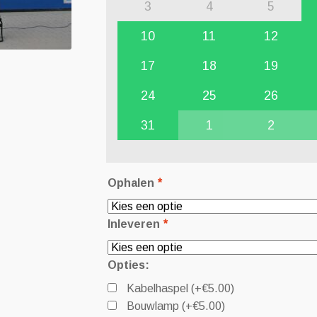
3
4
5
10
11
12
17
18
19
24
25
26
31
1
2
Ophalen
*
Inleveren
*
Opties:
Kabelhaspel
(+
€
5.00
)
Bouwlamp
(+
€
5.00
)