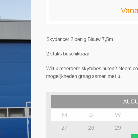
Vana
Skydancer 2 benig Blauw 7,5m
2 stuks beschikbaar
Wilt u meerdere skytubes huren? Neem co
mogelijkheden graag samen met u.
AUG
M
D
W
27
28
29