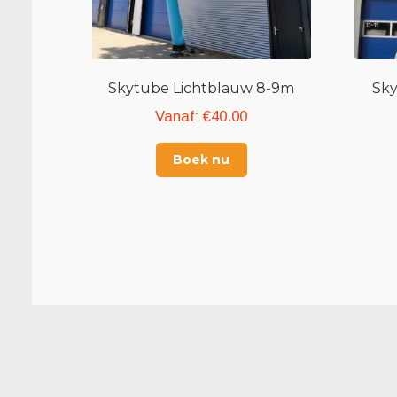
Skytube Lichtblauw 8-9m
Sky
Vanaf:
€
40.00
Boek nu
OPHAALADRES
blaasmaarop.nl