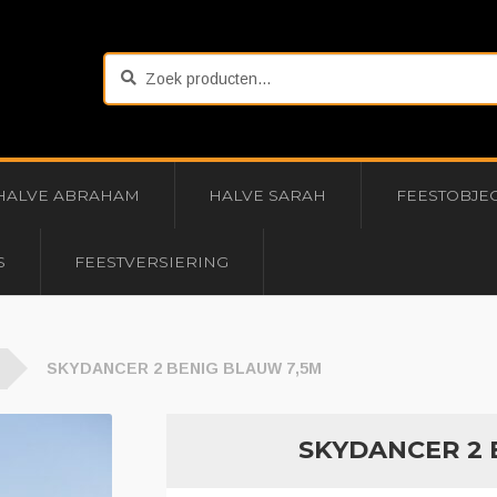
Zoeken
Zoeken
naar:
HALVE ABRAHAM
HALVE SARAH
FEESTOBJE
S
FEESTVERSIERING
SKYDANCER 2 BENIG BLAUW 7,5M
SKYDANCER 2 