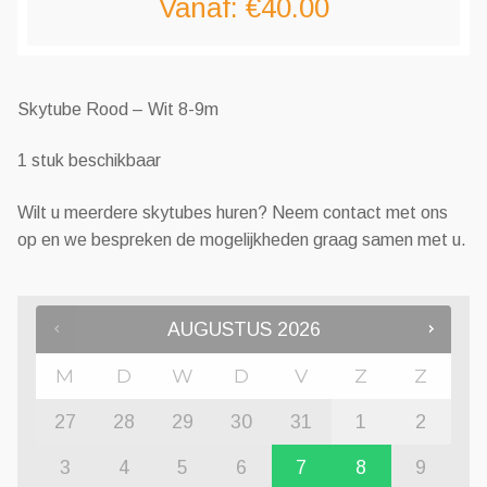
Vanaf:
€
40.00
Skytube Rood – Wit 8-9m
1 stuk beschikbaar
Wilt u meerdere skytubes huren? Neem contact met ons
op en we bespreken de mogelijkheden graag samen met u.
AUGUSTUS
2026
M
D
W
D
V
Z
Z
27
28
29
30
31
1
2
3
4
5
6
7
8
9