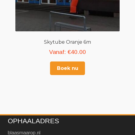
Skytube Oranje 6m
Vanaf:
€
40.00
Boek nu
OPHAALADRES
blaasmaarop.nl