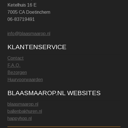
Ketelhuis 16 E
7005 CA Doetinchem
06-83719491
info@blaasmaarop.nl
KLANTENSERVICE
Contact
F.A.Q.
Bezorgen
Huurvoorwaarden
BLAASMAAROP.NL WEBSITES
blaasmaarop.nl
ballenbakhuren.nl
happyhop.nl