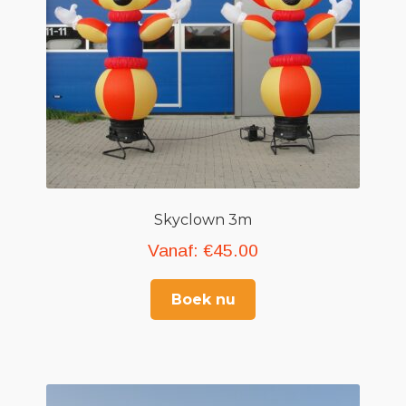
Skyclown 3m
Vanaf:
€
45.00
Boek nu