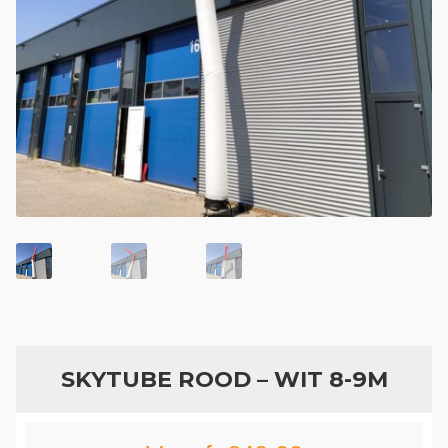
Geboortefiguren
Opblaasfiguren
Eyecatcher
Skytubes
Feestversiering
SKYTUBE ROOD – WIT 8-9M