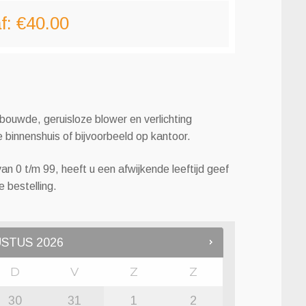
f:
€
40.00
bouwde, geruisloze blower en verlichting
 binnenshuis of bijvoorbeeld op kantoor.
an 0 t/m 99, heeft u een afwijkende leeftijd geef
 bestelling.
USTUS
2026
D
V
Z
Z
30
31
1
2