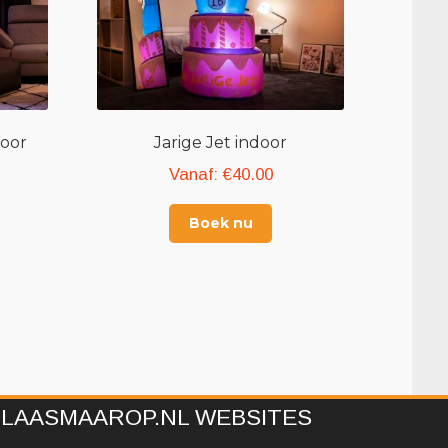
door
Jarige Jet indoor
Vanaf:
€
40.00
Boek nu
BLAASMAAROP.NL WEBSITES