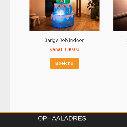
Jarige Job indoor
Vanaf:
€
40.00
Boek nu
OPHAALADRES