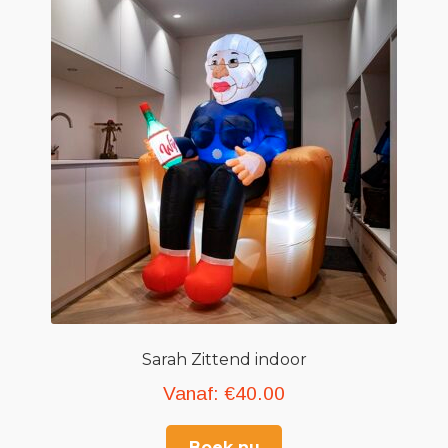
Sarah Zittend indoor
Vanaf:
€
40.00
Boek nu