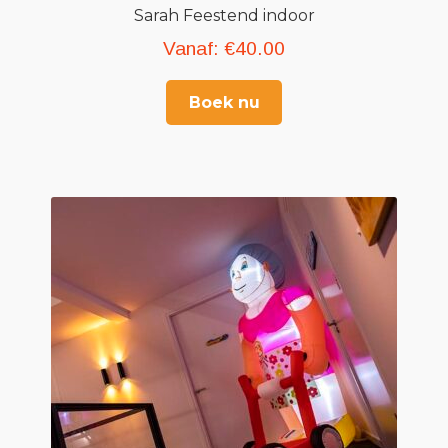
Sarah Feestend indoor
Vanaf:
€
40.00
Boek nu