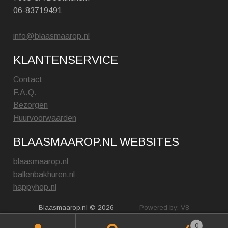
06-83719491
info@blaasmaarop.nl
KLANTENSERVICE
Contact
F.A.Q.
Bezorgen
Huurvoorwaarden
BLAASMAAROP.NL WEBSITES
blaasmaarop.nl
ballenbakhuren.nl
happyhop.nl
Blaasmaarop.nl © 2026
Powered by: V8
0