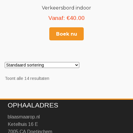
Verkeersbord indoor
Vanaf:
€
40.00
Boek nu
Toont alle 14 resultaten
OPHAALADRES
blaasmaarop.nl
Ketelhuis 16 E
7005 CA Doetinchem