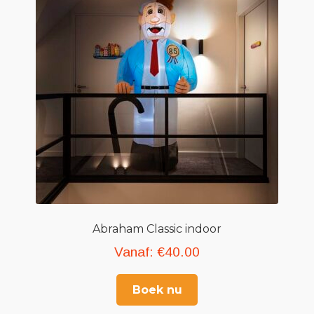
Geboortefiguren
Opblaasfiguren
Eyecatcher
Skytubes
Feestversiering
Abraham Classic indoor
Vanaf:
€
40.00
Boek nu