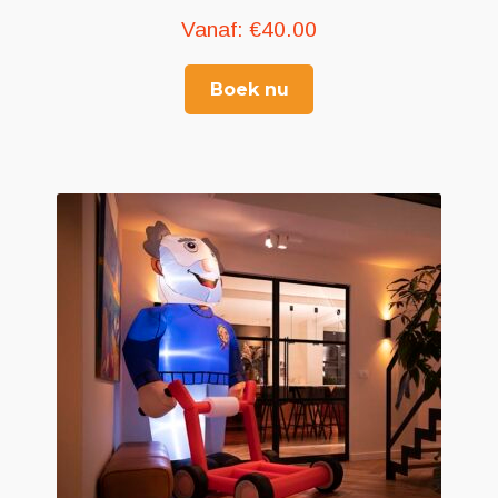
Vanaf:
€
40.00
Boek nu