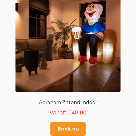
Abraham Zittend indoor
Vanaf:
€
40.00
Boek nu