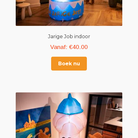
Jarige Job indoor
Vanaf:
€
40.00
Boek nu