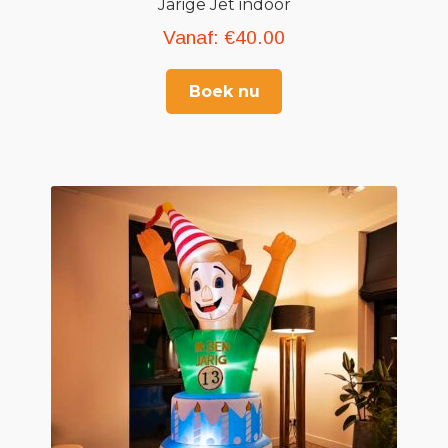
Jarige Jet indoor
Vanaf:
€
40.00
Boek nu