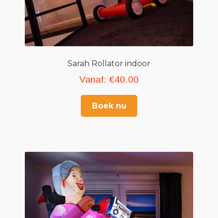
Sarah Rollator indoor
Vanaf:
€
40.00
Boek nu