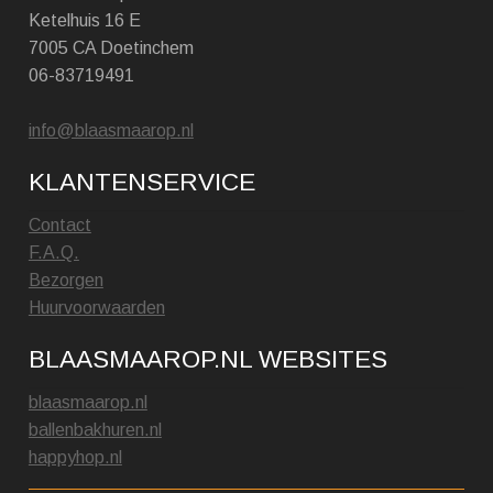
Ketelhuis 16 E
7005 CA Doetinchem
06-83719491
info@blaasmaarop.nl
KLANTENSERVICE
Contact
F.A.Q.
Bezorgen
Huurvoorwaarden
BLAASMAAROP.NL WEBSITES
blaasmaarop.nl
ballenbakhuren.nl
happyhop.nl