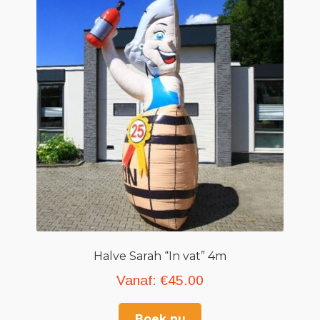
Halve Sarah “In vat” 4m
Vanaf:
€
45.00
Boek nu