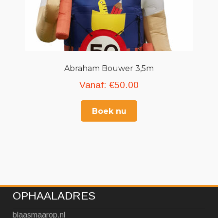
Abraham Bouwer 3,5m
Vanaf:
€
50.00
Boek nu
OPHAALADRES
blaasmaarop.nl