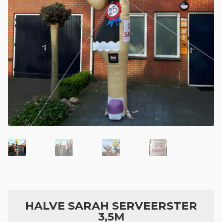
Geboortefiguren
Opblaasfiguren
Eyecatcher
Skytubes
Feestversiering
HALVE SARAH SERVEERSTER
3,5M