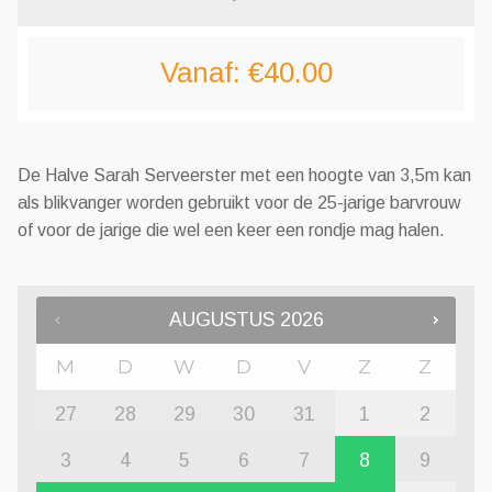
Vanaf:
€
40.00
De Halve Sarah Serveerster met een hoogte van 3,5m kan
als blikvanger worden gebruikt voor de 25-jarige barvrouw
of voor de jarige die wel een keer een rondje mag halen.
AUGUSTUS
2026
M
D
W
D
V
Z
Z
27
28
29
30
31
1
2
3
4
5
6
7
8
9