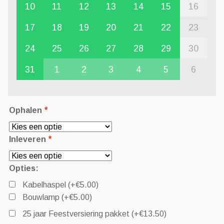
10
11
12
13
14
15
16
17
18
19
20
21
22
23
24
25
26
27
28
29
30
31
1
2
3
4
5
6
Ophalen
*
Inleveren
*
Opties:
Kabelhaspel
(+
€
5.00
)
Bouwlamp
(+
€
5.00
)
25 jaar Feestversiering pakket
(+
€
13.50
)