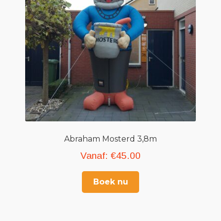
Abraham Mosterd 3,8m
Vanaf:
€
45.00
Boek nu