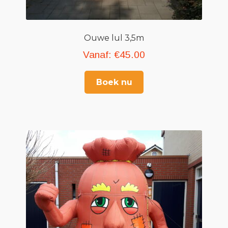
Ouwe lul 3,5m
Vanaf:
€
45.00
Boek nu