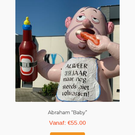
Geboortefiguren
Opblaasfiguren
Eyecatcher
Skytubes
Feestversiering
Abraham “Baby”
Vanaf:
€
55.00