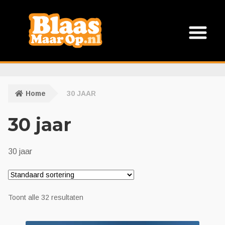
Ga
Ga
door
naar
naar
de
navigatie
inhoud
Verhuur
Home
30 JAAR
Abraham
30 jaar
Sarah
30 jaar
Halve Abraham
Halve Sarah
Toont alle 32 resultaten
Feestobjecten indoor