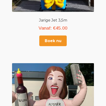
Jarige Jet 3,5m
Vanaf:
€
45.00
Boek nu